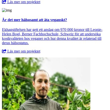
Läs mer om projektet
Är det mer hälsosamt att äta veganskt?
Ekhagstiftelsen har gett ett anslag om 970 000 kronor till Leonie-
Helen Bogl, Berner Fachhochschule, Schweiz för att undersöka
kostkvaliteten hos veganer och hur denna kvalitet är relaterad till
deras hälsostatus.
Läs mer om projektet