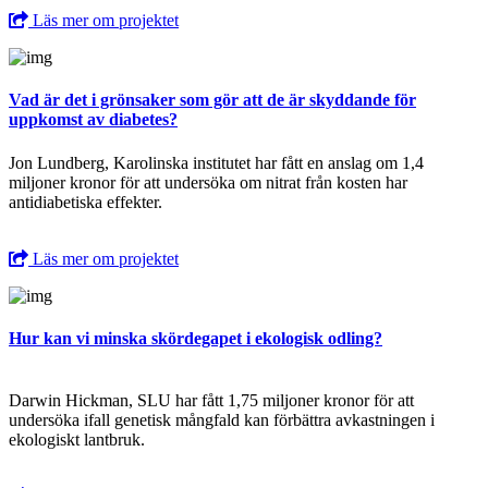
Läs mer om projektet
Vad är det i grönsaker som gör att de är skyddande för
uppkomst av diabetes?
Jon Lundberg, Karolinska institutet har fått en anslag om 1,4
miljoner kronor för att undersöka om nitrat från kosten har
antidiabetiska effekter.
Läs mer om projektet
Hur kan vi minska skördegapet i ekologisk odling?
Darwin Hickman, SLU har fått 1,75 miljoner kronor för att
undersöka ifall genetisk mångfald kan förbättra avkastningen i
ekologiskt lantbruk.