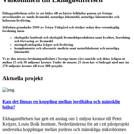
Ekhagastiftelsens syfte är att bidra till en bättre folkhälsa genom att främja
utvecklandet av sunda livsmedel, naturliga läkemedel, naturliga läkemetoder och
hälsosam livsföring.
Stiftelsen grundades 1944 av Gösta Videgård och stödjer sedan dess vetenskaplig
forskning inom
ekologiskt lantbruk och ekologisk livsmedelsproduktion samt kvalitet, beredning
och förvaring av livsmedel
näringsfysiologiska frågor och livsföring
komplementär och alternativ medicin samt naturläkekonst och naturliga
läkemedel.
Vi är den största forskningsstiftelsen i Sverige inom vårt område och delar årligen ut
mellan 25 och 30 miljoner kronor. Under de senaste 25 åren har vi bidragit med mer än
270 miljoner kronor till över 400 projekt.
Aktuella projekt
Kan det finnas en koppling mellan jordhälsa och mänsklig
hälsa?
Ekhagastiftelsen har gett ett anslag om 1 miljon kronor till Peter
Keijzer, Louis Bolk Institute, Nederländerna för att i ett pilotprojekt
undersöka kopplingar mellan jordens och mänskliga mikrobiomer.