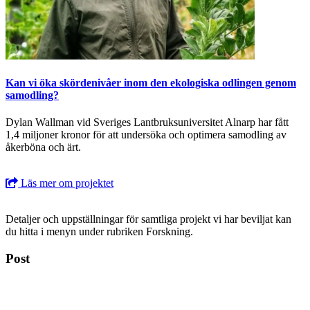
Kan vi öka skördenivåer inom den ekologiska odlingen genom
samodling?
Dylan Wallman vid Sveriges Lantbruksuniversitet Alnarp har fått
1,4 miljoner kronor för att undersöka och optimera samodling av
åkerböna och ärt.
Läs mer om projektet
Detaljer och uppställningar för samtliga projekt vi har beviljat kan
du hitta i menyn under rubriken Forskning.
Post
Box 113, 182 12 Danderyd