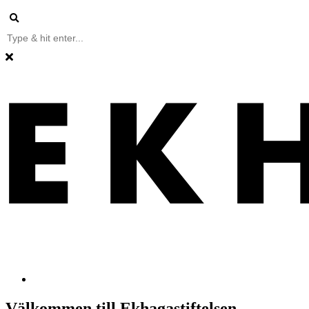
Välkommen till Ekhagastiftelsen